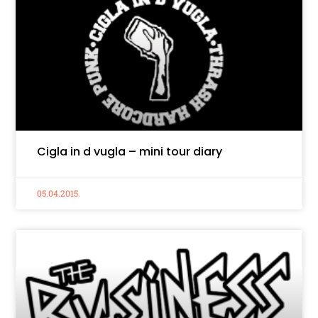
Cigla in d vugla – mini tour diary
05.04.2015.