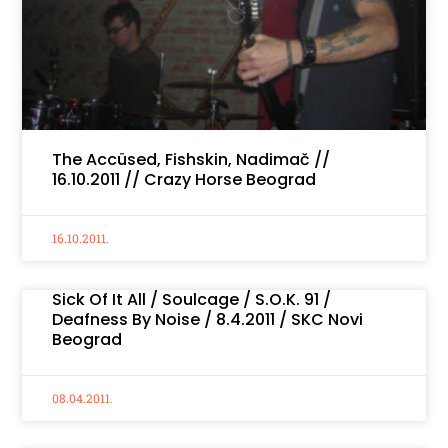
The Accüsed, Fishskin, Nadimač //
16.10.2011 // Crazy Horse Beograd
16.10.2011.
Sick Of It All / Soulcage / S.O.K. 91 /
Deafness By Noise / 8.4.2011 / SKC Novi
Beograd
08.04.2011.