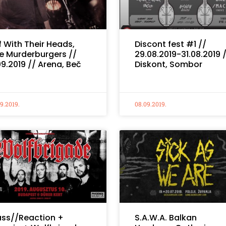
f With Their Heads,
Discont fest #1 //
e Murderburgers //
29.08.2019-31.08.2019 
.09.2019 // Arena, Beč
Diskont, Sombor
09.2019.
08.09.2019.
ss//Reaction +
S.A.W.A. Balkan