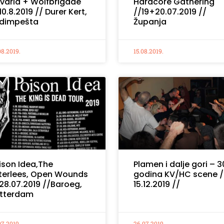
varia + Wolfbrigade
Hardcore Gathering
 10.8.2019 // Durer Kert,
//19+20.07.2019 //
dimpešta
Županja
08.2019.
15.08.2019.
ison Idea,The
Plamen i dalje gori – 3
terlees, Open Wounds
godina KV/HC scene /
 28.07.2019 //Baroeg,
15.12.2019 //
tterdam
07.2019.
26.07.2019.