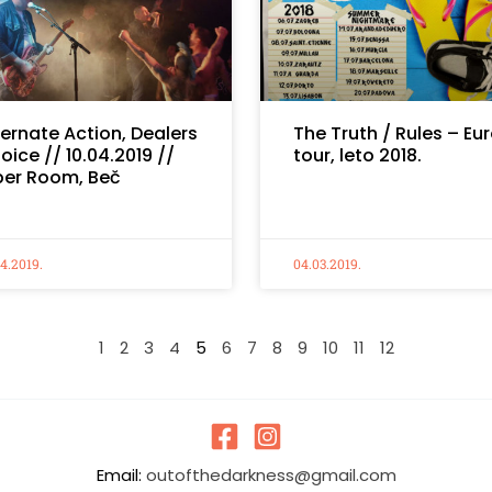
ternate Action, Dealers
The Truth / Rules – Eu
oice // 10.04.2019 //
tour, leto 2018.
per Room, Beč
04.2019.
04.03.2019.
1
2
3
4
5
6
7
8
9
10
11
12
Email:
outofthedarkness@gmail.com