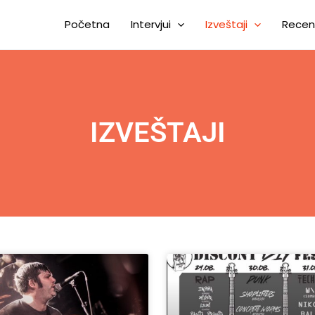
Početna
Intervjui
Izveštaji
Recen
IZVEŠTAJI
Page
Page
Page
Page
Page
Page
Page
Page
Page
Page
Page
Page