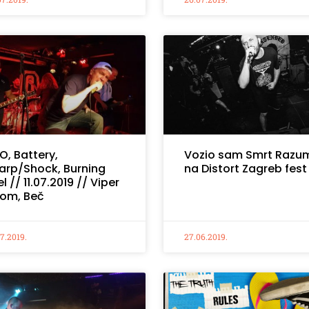
O, Battery,
Vozio sam Smrt Razu
arp/Shock, Burning
na Distort Zagreb fest
l // 11.07.2019 // Viper
om, Beč
07.2019.
27.06.2019.