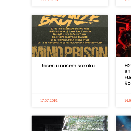
Jesen u našem sokaku
H2
Sh
Fue
Ro
17.07.2019.
14.