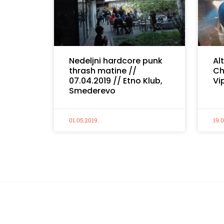
Nedeljni hardcore punk
Al
thrash matine //
Ch
07.04.2019 // Etno Klub,
Vi
Smederevo
01.05.2019.
19.