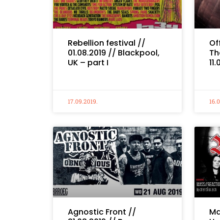
Rebellion festival //
Of
01.08.2019 // Blackpool,
Th
UK – part I
11
17.09.2019.
16.
Agnostic Front //
Ma