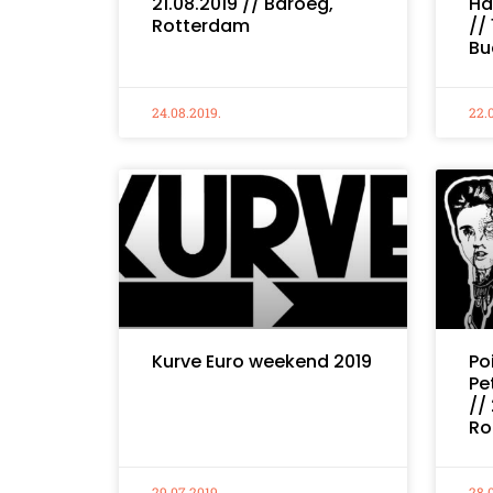
21.08.2019 // Baroeg,
Ha
Rotterdam
//
Bu
24.08.2019.
22.
Kurve Euro weekend 2019
Po
Pe
//
Ro
29.07.2019.
28.