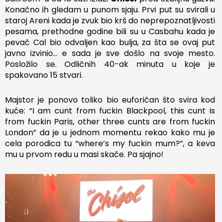
Konačno ih gledam u punom sjaju. Prvi put su svirali u
staroj Areni kada je zvuk bio krš do neprepoznatljivosti
pesama, prethodne godine bili su u Casbahu kada je
pevač Cal bio odvaljen kao bulja, za šta se ovaj put
javno izvinio… e sada je sve došlo na svoje mesto.
Posložilo se. Odličnih 40-ak minuta u koje je
spakovano 15 stvari.
Majstor je ponovo toliko bio euforičan što svira kod
kuće: “I am cunt from fuckin Blackpool, this cunt is
from fuckin Paris, other three cunts are from fuckin
London” da je u jednom momentu rekao kako mu je
cela porodica tu “where’s my fuckin mum?”, a keva
mu u prvom redu u masi skače. Pa sjajno!