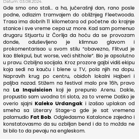
Datum:
03.08.2024.
Gde smo ono stali… a ha, jučerašnji dan, rano posle
podne, odlazim tramvajem do obližnjeg Fleetwooda.
Trasa ima dobrih 11 kilometara od početne do krajnje
stanice i sve vreme cepa uz more. Kad sam pomenuo
drugaru Stjuartu iz Čorlija da hoću da se provozam
donde, oduševljeno je klimnuo glavom i
prokomentarisao u svom stilu “obavezno, Flitvud je
kao Blekpul, but worse, veći shithole”. Bio je apsolutno
u pravu. Ozbiljna socijala. Kroz prozore gajbi vidiš ekipu
koja sedi na kauču i blene u TV, pola njih na dopu.
Napravih krug po centru, obiđoh lokalni Hajberi i
paljba nazad. Stižem na festival malo pre 16h, pravo
na
La Inquisicion
koji je prepunio Arenu. Dakle,
propustio sam uvodna tri slota, za to vreme Daško je
overio sjajni
Kaleko Urdangak
i izašao uplakan od
smeha sa Literary Stage-a gde je sat vremena
palamudio
Fat Bob
. Odgledasmo Katalonce zajedno i
konstatovasmo da su ozbiljan bend i da to možda ne
bi bilo to da pevaju na engleskom.