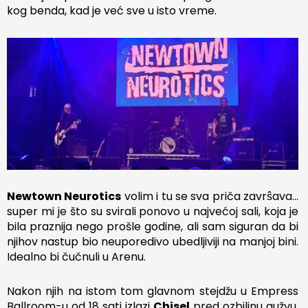
kog benda, kad je već sve u isto vreme.
Newtown Neurotics
volim i tu se sva priča zavrŝava…
super mi je što su svirali ponovo u najvećoj sali, koja je
bila praznija nego prošle godine, ali sam siguran da bi
njihov nastup bio neuporedivo ubedljiviji na manjoj bini.
Idealno bi čučnuli u Arenu.
Nakon njih na istom tom glavnom stejdžu u Empress
Ballroom-u od 18 sati izlazi
Chisel
pred ozbiljnu gužvu.