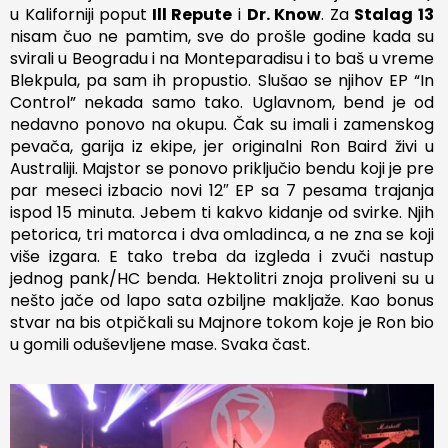
u Kaliforniji poput
Ill Repute
i
Dr. Know
. Za
Stalag 13
nisam čuo ne pamtim, sve do prošle godine kada su
svirali u Beogradu i na Monteparadisu i to baš u vreme
Blekpula, pa sam ih propustio. Slušao se njihov EP “In
Control” nekada samo tako. Uglavnom, bend je od
nedavno ponovo na okupu. Čak su imali i zamenskog
pevača, garija iz ekipe, jer originalni Ron Baird živi u
Australiji. Majstor se ponovo priključio bendu koji je pre
par meseci izbacio novi 12″ EP sa 7 pesama trajanja
ispod 15 minuta. Jebem ti kakvo kidanje od svirke. Njih
petorica, tri matorca i dva omladinca, a ne zna se koji
više izgara. E tako treba da izgleda i zvuči nastup
jednog pank/HC benda. Hektolitri znoja proliveni su u
nešto jače od lapo sata ozbiljne makljaže. Kao bonus
stvar na bis otpičkali su Majnore tokom koje je Ron bio
u gomili oduševljene mase. Svaka čast.