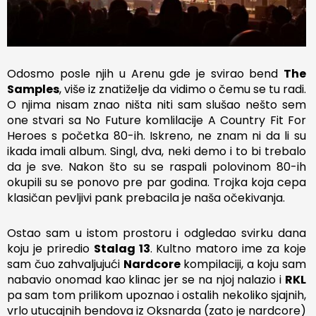
Odosmo posle njih u Arenu gde je svirao bend
The
Samples
, više iz znatiželje da vidimo o čemu se tu radi.
O njima nisam znao ništa niti sam slušao nešto sem
one stvari sa No Future komlilacije A Country Fit For
Heroes s početka 80-ih. Iskreno, ne znam ni da li su
ikada imali album. Singl, dva, neki demo i to bi trebalo
da je sve. Nakon što su se raspali polovinom 80-ih
okupili su se ponovo pre par godina. Trojka koja cepa
klasičan pevljivi pank prebacila je naša očekivanja.
Ostao sam u istom prostoru i odgledao svirku dana
koju je priredio
Stalag 13
. Kultno matoro ime za koje
sam čuo zahvaljujući
Nardcore
kompilaciji, a koju sam
nabavio onomad kao klinac jer se na njoj nalazio i
RKL
pa sam tom prilikom upoznao i ostalih nekoliko sjajnih,
vrlo utucajnih bendova iz Oksnarda (zato je nardcore)