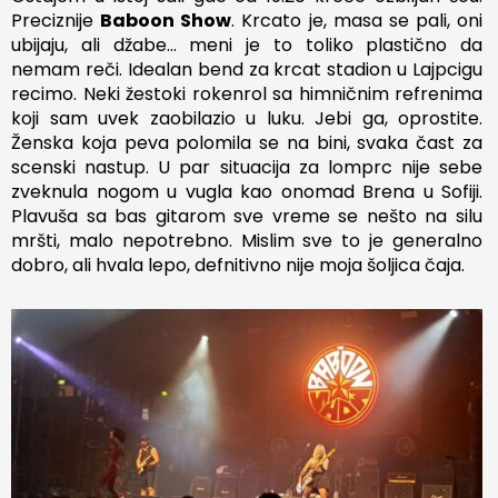
Preciznije
Baboon Show
. Krcato je, masa se pali, oni
ubijaju, ali džabe… meni je to toliko plastično da
nemam reči. Idealan bend za krcat stadion u Lajpcigu
recimo. Neki žestoki rokenrol sa himničnim refrenima
koji sam uvek zaobilazio u luku. Jebi ga, oprostite.
Ženska koja peva polomila se na bini, svaka čast za
scenski nastup. U par situacija za lomprc nije sebe
zveknula nogom u vugla kao onomad Brena u Sofiji.
Plavuša sa bas gitarom sve vreme se nešto na silu
mršti, malo nepotrebno. Mislim sve to je generalno
dobro, ali hvala lepo, defnitivno nije moja šoljica čaja.