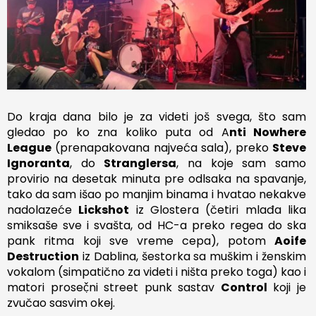
Do kraja dana bilo je za videti još svega, što sam
gledao po ko zna koliko puta od A
nti Nowhere
League
(prenapakovana najveća sala), preko
Steve
Ignoranta
, do
Stranglersa
, na koje sam samo
provirio na desetak minuta pre odlsaka na spavanje,
tako da sam išao po manjim binama i hvatao nekakve
nadolazeće
Lickshot
iz Glostera (četiri mlađa lika
smiksaše sve i svašta, od HC-a preko regea do ska
pank ritma koji sve vreme cepa), potom
Aoife
Destruction
iz Dablina, šestorka sa muškim i ženskim
vokalom (simpatično za videti i ništa preko toga) kao i
matori proseč̣ni street punk sastav
Control
koji je
zvučao sasvim okej.