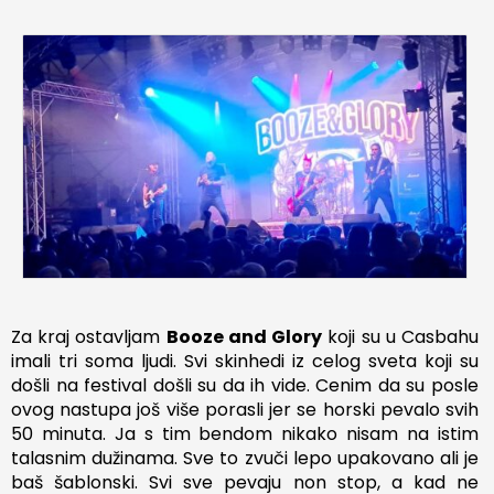
Za kraj ostavljam
Booze and Glory
koji su u Casbahu
imali tri soma ljudi. Svi skinhedi iz celog sveta koji su
došli na festival došli su da ih vide. Cenim da su posle
ovog nastupa još više porasli jer se horski pevalo svih
50 minuta. Ja s tim bendom nikako nisam na istim
talasnim dužinama. Sve to zvuči lepo upakovano ali je
baš šablonski. Svi sve pevaju non stop, a kad ne