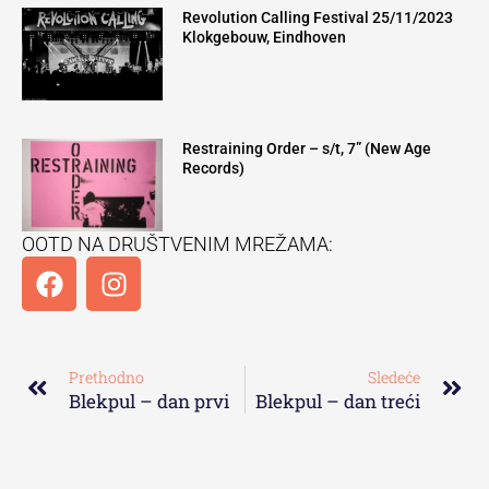
Revolution Calling Festival 25/11/2023
Klokgebouw, Eindhoven
Restraining Order – s/t, 7” (New Age
Records)
OOTD NA DRUŠTVENIM MREŽAMA:
F
I
a
n
c
s
Prev
Ne
e
t
b
a
Prethodno
Sledeće
o
g
Blekpul – dan prvi
Blekpul – dan treći
o
r
k
a
m