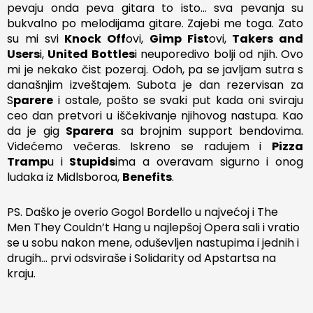
pevaju onda peva gitara to isto… sva pevanja su
bukvalno po melodijama gitare. Zajebi me toga. Zato
su mi svi
Knock Off
ovi,
Gimp Fist
ovi,
Takers and
Users
i,
United Bottles
i neuporedivo bolji od njih. Ovo
mi je nekako čist pozeraj. Odoh, pa se javljam sutra s
današnjim izveštajem. Subota je dan rezervisan za
S
parere
i ostale, pošto se svaki put kada oni sviraju
ceo dan pretvori u iščekivanje njihovog nastupa. Kao
da je gig
Sparera
sa brojnim support bendovima.
Videćemo večeras. Iskreno se radujem i
Pizza
Tramp
u i
Stupids
ima a overavam sigurno i onog
ludaka iz Midlsboroa,
Benefits
.
PS. Daško je overio Gogol Bordello u najvećoj i The
Men They Couldn’t Hang u najlepšoj Opera sali i vratio
se u sobu nakon mene, oduševljen nastupima i jednih i
drugih… prvi odsviraše i Solidarity od Apstartsa na
kraju.