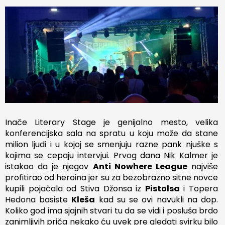
Inače Literary Stage je genijalno mesto, velika
konferencijska sala na spratu u koju može da stane
milion ljudi i u kojoj se smenjuju razne pank njuške s
kojima se cepaju intervjui. Prvog dana Nik Kalmer je
istakao da je njegov
Anti Nowhere League
najviŝe
profitirao od heroina jer su za bezobrazno sitne novce
kupili pojačala od Stiva Džonsa iz
Pistolsa
i Topera
Hedona basiste
Kleša
kad su se ovi navukli na dop.
Koliko god ima sjajnih stvari tu da se vidi i posluša brdo
zanimljivih priča nekako ću uvek pre gledati svirku bilo