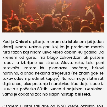
Kad je
Chise
l u pitanju moram da istaknem još jedan
detalj. Modni. Naime, gari koji im je prodavao merch
fura fazon koji nisam uživo video dobrih 40 godina. Da
krenem od gore… friz blago zakovrdžan ali pušteni
repovi a izbrijano sa strane. Glava, ruke, telo puni
tetovaža. Potom idu glomazne naočare, brkovi
naravno, a onda heklana tregeruša (ne znam gde se
takav odevni predmet kupuje). Na ruci mu je zlatni sat
digitronac, plus prstenje i narukvice. Kao da je ispao iz
DDR-a s početka 80-ih. Sunce ti poljubim! Genijalno!
Samo je dodatno začinio sjajan nastup
Chisela
.
Ostajem u istoj sali gde od 19.20 kreće ozbiljan šou.