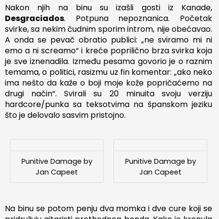
Nakon njih na binu su izašli gosti iz Kanade,
Desgraciados
. Potpuna nepoznanica. Početak
svirke, sa nekim čudnim sporim introm, nije obećavao.
A onda se pevač obratio publici: „ne sviramo mi ni
emo a ni screamo“ i kreće poprilično brza svirka koja
je sve iznenadila. Između pesama govorio je o raznim
temama, o politici, rasizmu uz fin komentar: „ako neko
ima nešto da kaže o boji moje kože popričaćemo na
drugi način“. Svirali su 20 minuita svoju verziju
hardcore/punka sa teksotvima na španskom jeziku
što je delovalo sasvim pristojno.
Punitive Damage by
Punitive Damage by
Jan Capeet
Jan Capeet
Na binu se potom penju dva momka i dve cure koji se