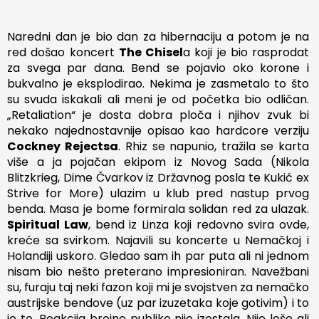
Naredni dan je bio dan za hibernaciju a potom je na
red došao koncert
The Chisel
a koji je bio rasprodat
za svega par dana. Bend se pojavio oko korone i
bukvalno je eksplodirao. Nekima je zasmetalo to što
su svuda iskakali ali meni je od početka bio odličan.
„Retaliation“ je dosta dobra ploča i njihov zvuk bi
nekako najednostavnije opisao kao hardcore verziju
Cockney Rejectsa
. Rhiz se napunio, tražila se karta
više a ja pojačan ekipom iz Novog Sada (Nikola
Blitzkrieg, Dime Čvarkov iz Državnog posla te Kukić ex
Strive for More) ulazim u klub pred nastup prvog
benda. Masa je bome formirala solidan red za ulazak.
Spiritual Law
, bend iz Linza koji redovno svira ovde,
kreće sa svirkom. Najavili su koncerte u Nemačkoj i
Holandiji uskoro. Gledao sam ih par puta ali ni jednom
nisam bio nešto preterano impresioniran. Navežbani
su, furaju taj neki fazon koji mi je svojstven za nemačko
austrijske bendove (uz par izuzetaka koje gotivim) i to
je to. Reakcija brojne publike nije izostala. Nije loše ali