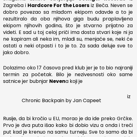
Zagreba i
Hardcore For the Losers
iz Beča. Neven se
dobro povezao sa mlađom ekipom odavde a to je
rezultiralo da oba njihova giga budu praplavljena
ekipom njihovih godina, što je stvarno prijatno za
videti. E sad u toj celoj priči ima dosta stvari koje ni ja
ne kapiram ali neka im, mladi su, menjaće se, neki će
ostati a neki otpasti i to je to. Za sada deluje sve to
jako dobro.
Dolazimo oko 17 časova pred klub jer je to bio najraniji
termin za početak. Bilo je nezivesnosti oko same
satnice jer bubnjar
Neven
a koji je
iz
Chronic Backpain by Jan Capeet
Rusije, da bi kročio u EU, morao je da ide preko Grčke.
Prvo je dva puta išao kako bi dobio vizu a onda i treći
put kad je krenuo na samu turneju. Sve to samo da bi