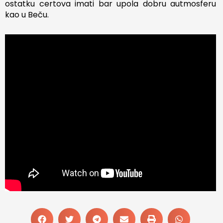
ostatku certova imati bar upola dobru autmosferu
kao u Beču.