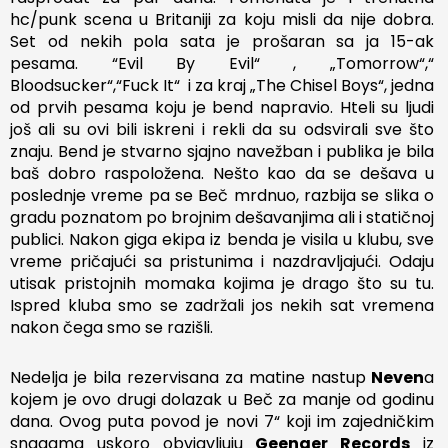
hc/punk scena u Britaniji za koju misli da nije dobra.
Set od nekih pola sata je prošaran sa ja 15-ak
pesama. “Evil By Evil“ , „Tomorrow“,“
Bloodsucker“,“Fuck It“ i za kraj „The Chisel Boys“, jedna
od prvih pesama koju je bend napravio. Hteli su ljudi
još ali su ovi bili iskreni i rekli da su odsvirali sve što
znaju. Bend je stvarno sjajno navežban i publika je bila
baš dobro raspoložena. Nešto kao da se dešava u
poslednje vreme pa se Beč mrdnuo, razbija se slika o
gradu poznatom po brojnim dešavanjima ali i statičnoj
publici. Nakon giga ekipa iz benda je visila u klubu, sve
vreme pričajući sa pristunima i nazdravljajući. Odaju
utisak pristojnih momaka kojima je drago što su tu.
Ispred kluba smo se zadržali jos nekih sat vremena
nakon čega smo se razišli.
Nedelja je bila rezervisana za matine nastup
Neven
a
kojem je ovo drugi dolazak u Beč za manje od godinu
dana. Ovog puta povod je novi 7“ koji im zajedničkim
snagama uskoro obvjavljuju
Geenger Records
iz