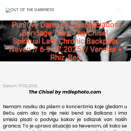
Skip
Main
to
Men
content
Punitive Damage, Desgraciados,
Bondage Toes, The Chisel,
Spiritual Law, Chronic Backpain,
Neven // 6-9.02.2025 // Venster +
Rhiz, Beč
Datum:
17.02.2025.
The Chisel by m0lephoto.com
Nemam naviku da pišem o koncertima koje gledam u
Beču osim ako to nije neki bend sa Balkana i ima
smisla pisati o podvigu kakav je odlazak van naših
granica. To je upravo situacija sa Nevenom, ali kako se