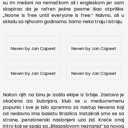
su im mešani na nemačkom ali i engleskom jer sam
skapirao da je refren jedne pesme išao otprilike:
„Noone is free until everyone is free.“ Naivno, ali u
skladu sa njihovim godinama. Samo neka traju i istraju.
Neven by Jan Capeet
Neven by Jan Capeet
Neven by Jan Capeet
Neven by Jan Capeet
Nakon njih na binu je izašla ekipe iz Srbije. Zastava je
okačena iza bubnjara, klub se u međuvremenu
popunio i sve je bilo spremno za nastup Nevena koji
od nedavno ima basistu Brazilca. Instalirali smo se sa
strane, penzionerski naslonjeni uza zid. Kreće onaj
intro koji se spaja sa „Blagoslovom neznanja“ sa novog