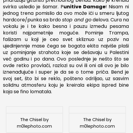
pridružuju gitaristi prethodnog benda. Kako je krenula
svirka usledio je šamar. P
unitive Damage
! Nisam ni
jednog trena pomislio da ovo može ići u smeru ljutog
hardcore/punka sa brdo
stop and go
delova. Cura na
vokalu je i te kako besna i pauzu između pesama
koristi najpametnije moguće. Pominje Trampa,
fašizam u koji je ceo svet skliznuo uz poziv na
ujedinjennje mase čega se bogata ekita najviše plaši
uz pominjanje strahota koje se dešavaju u Palestini
već godinu i po dana. Ovo poslednje je nešto što se
ovde retko provlači, razlozi su ovi ili oni ali ovo je bilo
iznenađujuće i super je da se o tome priča. Bend je
svoj set, što bi se reklo, pošteno odriljao, uz sasvim
solidnu atmosferu koju je kreirala ekipa ispred bine
koja se fino lomatala.
The Chisel by
The Chisel by
m0lephoto.com
m0lephoto.com