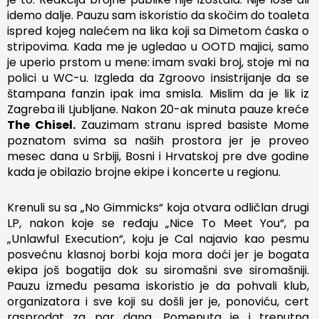
idemo dalje. Pauzu sam iskoristio da skočim do toaleta
ispred kojeg nalećem na lika koji sa Dimetom ćaska o
stripovima. Kada me je ugledao u OOTD majici, samo
je uperio prstom u mene: imam svaki broj, stoje mi na
polici u WC-u. Izgleda da Zgroovo insistrijanje da se
štampana fanzin ipak ima smisla. Mislim da je lik iz
Zagreba ili Ljubljane. Nakon 20-ak minuta pauze kreće
The Chisel.
Zauzimam stranu ispred basiste Mome
poznatom svima sa naših prostora jer je proveo
mesec dana u Srbiji, Bosni i Hrvatskoj pre dve godine
kada je obilazio brojne ekipe i koncerte u regionu.
Krenuli su sa „No Gimmicks“ koja otvara odličlan drugi
LP, nakon koje se ređaju „Nice To Meet You“, pa
„Unlawful Execution“, koju je Cal najavio kao pesmu
posvećnu klasnoj borbi koja mora doći jer je bogata
ekipa još bogatija dok su siromašni sve siromašniji.
Pauzu između pesama iskoristio je da pohvali klub,
organizatora i sve koji su došli jer je, ponoviću, cert
rasprodat za par dana. Pomenuta je i trenutna