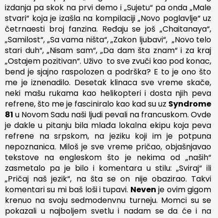
izdanja pa skok na prvi demo i „Sujetu“ pa onda „Male
stvari“ koja je izašla na kompilaciji „Novo poglavlje“ uz
četrnaesti broj fanzina. Ređaju se još „Chaitanaya“,
„Samilost“, „Sa vama ništa“, „Zakon ljubavi“, „Novo telo
stari duh“, „Nisam sam“, „Da dam šta znam“ i za kraj
„Ostajem pozitivan“. Uživo to sve zvuči kao pod konac,
bend je sjajno raspolozen a podrška? E to je ono što
me je iznenadilo. Desetak klinaca sve vreme skače,
neki mašu rukama kao helikopteri i dosta njih peva
refrene, što me je fasciniralo kao kad su uz
Syndrome
81
u Novom Sadu naši ljudi pevali na francuskom. Ovde
je dakle u pitanju bila mlađa lokalna ekipu koja peva
refrene na srpskom, na jeziku koji im je potpuna
nepoznanica. Miloš je sve vreme pričao, objašnjavao
tekstove na engleskom što je nekima od „naših“
zasmetalo pa je bilo i komentara u stilu: „Sviraj“ ili
„Pričaj naš jezik“, na šta se on nije obazirao. Takvi
komentari su mi baš loši i tupavi.
Neven
je ovim gigom
krenuo na svoju sedmodenvnu turneju. Momci su se
pokazali u najboljem svetlu i nadam se da će i na