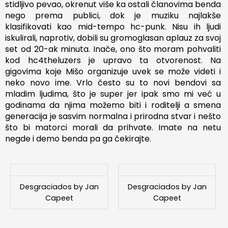
stidljivo pevao, okrenut više ka ostali članovima benda
nego prema publici, dok je muziku najlakše
klasifikovati kao mid-tempo hc-punk. Nisu ih ljudi
iskulirali, naprotiv, dobili su gromoglasan aplauz za svoj
set od 20-ak minuta. Inače, ono što moram pohvaliti
kod hc4theluzers je upravo ta otvorenost. Na
gigovima koje Mišo organizuje uvek se može videti i
neko novo ime. Vrlo često su to novi bendovi sa
mladim ljudima, što je super jer ipak smo mi već u
godinama da njima možemo biti i roditelji a smena
generacija je sasvim normalna i prirodna stvar i nešto
što bi matorci morali da prihvate. Imate na netu
negde i demo benda pa ga čekirajte.
Desgraciados by Jan
Desgraciados by Jan
Capeet
Capeet