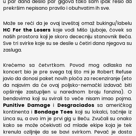
u par dana desilo par gigova tako sam ipak rešio da
prekršim nepisano pravilo i obuhvatim ih sve.
Može se reći da je ovaj izveštaj omaž bukingu/labelu
HC For the Losers
koje vodi Mišo Ljuboje, čovek sa
naših prostora koji je skoro dececniju stanovnik Beča.
Sve tri svirke koje su se desile u četiri dana njegova su
zasluga.
Krećemo sa četvrtkom. Povod mog odlaska na
koncert bio je pre svega taj što mi je Robert Refuse
javio da donosi paket novih ploča za recenziranje (eto
da najavim da će ovaj poljsko-nemački izdavač biti
opširnije zastupljen u narednom broju fanzina). O
bendovima koji su svirali to veče nisam imao pojma.
Punitive Damage
i
Desgraciados
sa američkog
kontinenta i
Bondage Toes
koji su lokalci, tačnije iz
Linca su, a ovo im je prvi gig u Beču. Zvučali su onako
kako se može očekivati od mlade ekipe koja je tek
krenula oziljnije da se bavi svirkom. Pevač je dosta