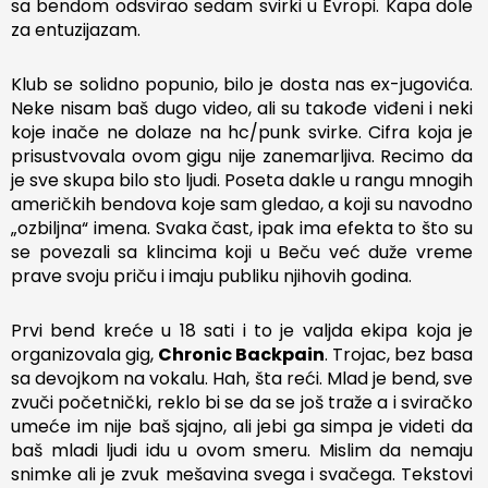
sa bendom odsvirao sedam svirki u Evropi. Kapa dole
za entuzijazam.
Klub se solidno popunio, bilo je dosta nas ex-jugovića.
Neke nisam baš dugo video, ali su takođe viđeni i neki
koje inače ne dolaze na hc/punk svirke. Cifra koja je
prisustvovala ovom gigu nije zanemarljiva. Recimo da
je sve skupa bilo sto ljudi. Poseta dakle u rangu mnogih
američkih bendova koje sam gledao, a koji su navodno
„ozbiljna“ imena. Svaka čast, ipak ima efekta to što su
se povezali sa klincima koji u Beču već duže vreme
prave svoju priču i imaju publiku njihovih godina.
Prvi bend kreće u 18 sati i to je valjda ekipa koja je
organizovala gig,
Chronic Backpain
. Trojac, bez basa
sa devojkom na vokalu. Hah, šta reći. Mlad je bend, sve
zvuči početnički, reklo bi se da se još traže a i sviračko
umeće im nije baš sjajno, ali jebi ga simpa je videti da
baš mladi ljudi idu u ovom smeru. Mislim da nemaju
snimke ali je zvuk mešavina svega i svačega. Tekstovi