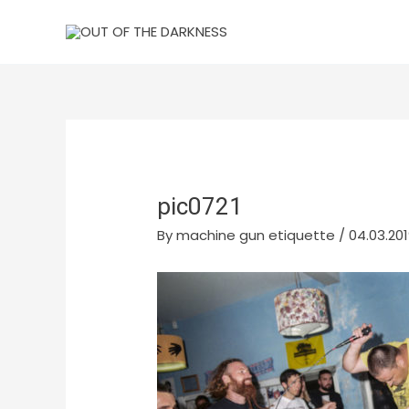
Skip
to
content
pic0721
By
machine gun etiquette
/
04.03.201