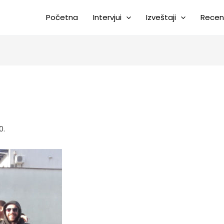
Početna
Intervjui
Izveštaji
Recen
0.