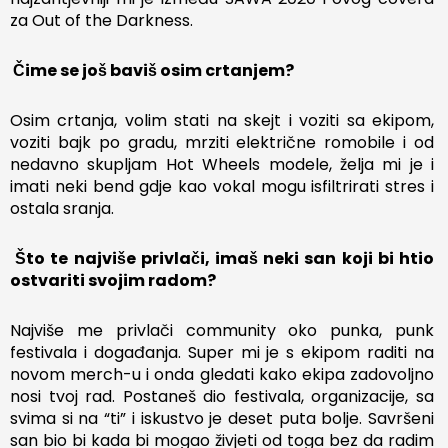
za Out of the Darkness.
Čime se još baviš osim crtanjem?
Osim crtanja, volim stati na skejt i voziti sa ekipom,
voziti bajk po gradu, mrziti električne romobile i od
nedavno skupljam Hot Wheels modele, želja mi je i
imati neki bend gdje kao vokal mogu isfiltrirati stres i
ostala sranja.
Što te najviše privlači, imaš neki san koji bi htio
ostvariti svojim radom?
Najviše me privlači community oko punka, punk
festivala i događanja. Super mi je s ekipom raditi na
novom merch-u i onda gledati kako ekipa zadovoljno
nosi tvoj rad. Postaneš dio festivala, organizacije, sa
svima si na “ti” i iskustvo je deset puta bolje. Savršeni
san bio bi kada bi mogao živjeti od toga bez da radim