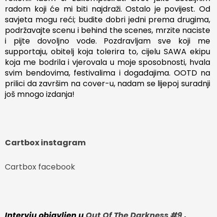
radom koji će mi biti najdraži. Ostalo je povijest. Od
savjeta mogu reći; budite dobri jedni prema drugima,
podržavajte scenu i behind the scenes, mrzite naciste
i pijte dovoljno vode. Pozdravljam sve koji me
supportaju, obitelj koja tolerira to, cijelu SAWA ekipu
koja me bodrila i vjerovala u moje sposobnosti, hvala
svim bendovima, festivalima i događajima. OOTD na
prilici da završim na cover-u, nadam se lijepoj suradnji
još mnogo izdanja!
Cartbox instagram
Cartbox facebook
Intervju objavljen u
Out Of The Darkness #9
,