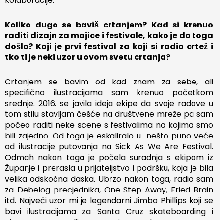
kolaboracije.
Koliko dugo se baviš crtanjem? Kad si krenuo
raditi dizajn za majice i festivale, kako je do toga
došlo? Koji je prvi festival za koji si radio crtež i
tko ti je neki uzor u ovom svetu crtanja?
Crtanjem se bavim od kad znam za sebe, ali
specifično ilustracijama sam krenuo početkom
srednje. 2016. se javila ideja ekipe da svoje radove u
tom stilu stavljam češće na društvene mreže pa sam
počeo raditi neke scene s festivalima na kojima smo
bili zajedno. Od toga je eskaliralo u nešto puno veće
od ilustracije putovanja na Sick As We Are Festival.
Odmah nakon toga je počela suradnja s ekipom iz
Županje i prerasla u prijateljstvo i podršku, koja je bila
velika odskočna daska. Ubrzo nakon toga, radio sam
za Debelog precjednika, One Step Away, Fried Brain
itd. Najveći uzor mi je legendarni Jimbo Phillips koji se
bavi ilustracijama za Santa Cruz skateboarding i