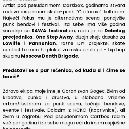
Artist pod pseudonimom
Cartbox
, godinama stvara
radove inspirirane skate-punk “California” kulturom.
Najveći fokus mu je alternativna scena, ponajviše
punk bendovi i festivali. Iza sebe ima više godina
suradnje sa
SAWA festival
om, radio je za
Debelog
precjednika,
One Step Away
, dizajn skejt dasaka za
Lowlife
i
Pannonian
, razne DIY projekte, skate
contest te merch i plakat za rusku circle pit – hip hop
skupinu
Moscow Death Brigade
.
Predstavi se u par rečenica, od kuda si i čime se
baviš?
Zdravo ekipa, moje ime je Goran zvan Gogec, živim od
kreative, punka i društva, u slobodno vrijeme
crtam/ilustriram za punk scenu, točnije bendove,
evente i festivale. Dolazim iz HCKC (Koprivnice), ali
živim u Zagrebu. Pod pseudonimom Cartbox radim
već par godina i iza sebe mogu reći da imam uspješne