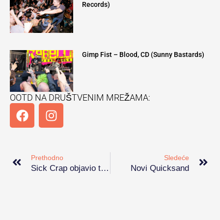
Records)
Gimp Fist – Blood, CD (Sunny Bastards)
OOTD NA DRUŠTVENIM MREŽAMA:
F
I
a
n
c
s
Prev
Ne
e
t
b
a
Prethodno
Sledeće
o
g
Sick Crap objavio treći album
Novi Quicksand
o
r
k
a
m