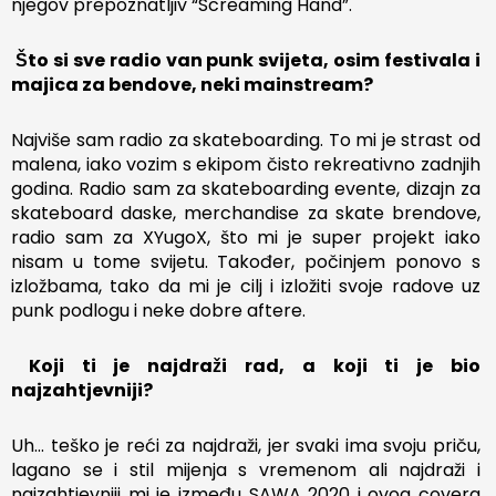
njegov prepoznatljiv “Screaming Hand”.
Što si sve radio van punk svijeta, osim festivala i
majica za bendove, neki mainstream?
Najviše sam radio za skateboarding. To mi je strast od
malena, iako vozim s ekipom čisto rekreativno zadnjih
godina. Radio sam za skateboarding evente, dizajn za
skateboard daske, merchandise za skate brendove,
radio sam za XYugoX, što mi je super projekt iako
nisam u tome svijetu. Također, počinjem ponovo s
izložbama, tako da mi je cilj i izložiti svoje radove uz
punk podlogu i neke dobre aftere.
Koji ti je najdraži rad, a koji ti je bio
najzahtjevniji?
Uh… teško je reći za najdraži, jer svaki ima svoju priču,
lagano se i stil mijenja s vremenom ali najdraži i
najzahtjevniji mi je između SAWA 2020 i ovog covera