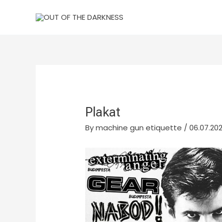
Skip
to
content
Plakat
By
machine gun etiquette
/
06.07.202