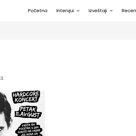
Početna
Intervjui
Izveštaji
Recen
3.